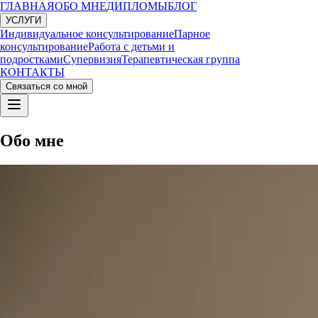
ГЛАВНАЯ
ОБО МНЕ
ДИПЛОМЫ
БЛОГ
УСЛУГИ
Индивидуальное консультирование
Парное
консультирование
Работа с детьми и
подростками
Супервизия
Терапевтическая группа
КОНТАКТЫ
Связаться со мной
Обо мне